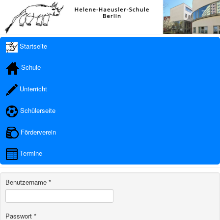
Startseite
Schule
Unterricht
Schülerseite
Förderverein
Termine
Benutzername
*
Passwort
*